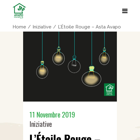
Home
Iniziative
L’Étoile Rouge – Asta Avapo
11 Novembre 2019
Iniziative
L’Étoile Rouge –