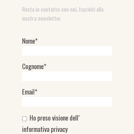
Resta in contatto con noi. Iscriviti alla
nostra newsletter.
Nome*
Newsletter
Cognome*
Email*
Ho preso visione dell’
informativa privacy