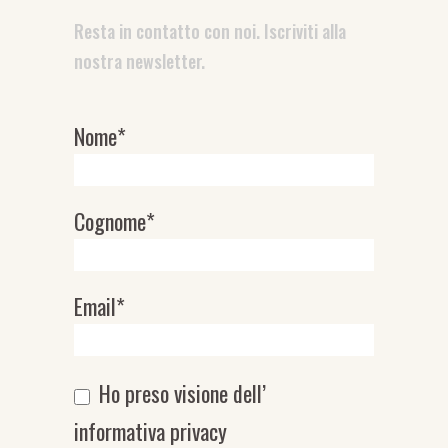
Resta in contatto con noi. Iscriviti alla
nostra newsletter.
Nome*
Newsletter
Cognome*
Email*
Ho preso visione dell’
informativa privacy