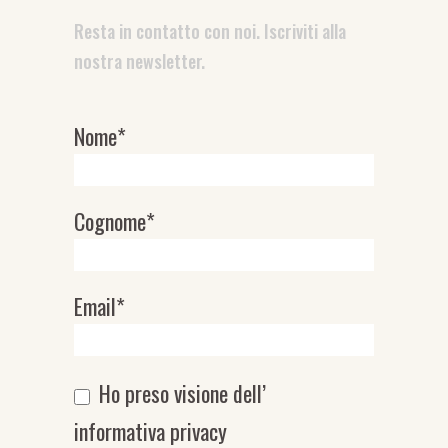
Resta in contatto con noi. Iscriviti alla
nostra newsletter.
Nome*
Newsletter
Cognome*
Email*
Ho preso visione dell’
informativa privacy