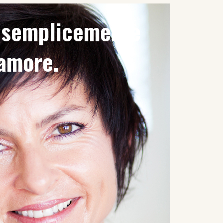
è semplicemente
'amore.