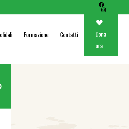
Art&Food Charity – Lotteria Avapo 2026
Corri per AVAPO
Dona
olidali
Formazione
Contatti
Concerti
ora
od Charity – Lotteria Avapo 2026
er AVAPO
ti