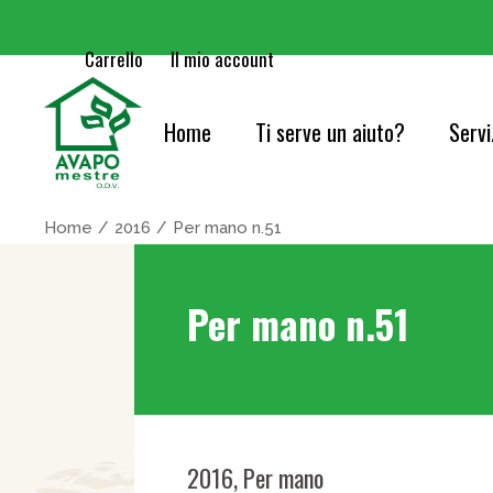
Carrello
Il mio account
Home
Ti serve un aiuto?
Servi
Cure
Home
2016
Per mano n.51
Orie
Per mano n.51
Serv
Acc
Cons
Info
2016
,
Per mano