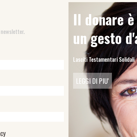
Il donare 
 newsletter.
un gesto d
Lasciti Testamentari Solidali
LEGGI DI PIU'
acy