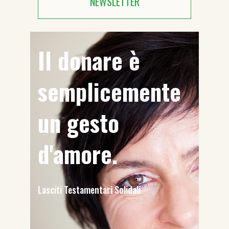
NEWSLETTER
Il donare è
semplicemente
un gesto
d'amore.
Lasciti Testamentari Solidali