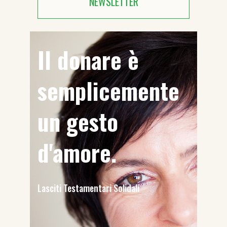
NEWSLETTER
Il donare è
semplicemente
un gesto
d'amore.
Lasciti Testamentari Solidali