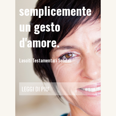
semplicemente
un gesto
d'amore.
Lasciti Testamentari Solidali
LEGGI DI PIU'