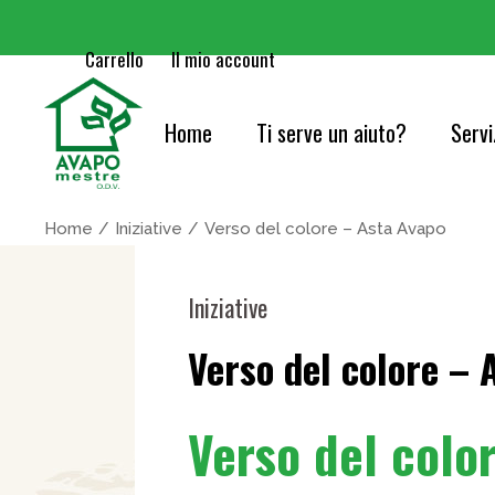
Carrello
Il mio account
Home
Ti serve un aiuto?
Servi
Cure
Home
Iniziative
Verso del colore – Asta Avapo
Orie
Iniziative
Serv
Verso del colore – 
Acc
Cons
Verso del colo
Info