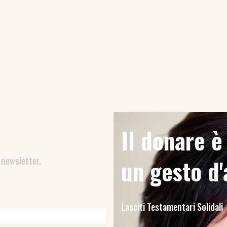
Il donare 
 newsletter.
un gesto d
Lasciti Testamentari Solidali