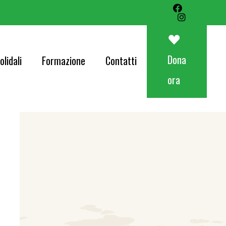
Art&Food Charity – Lotteria Avapo 2026
Corri per AVAPO
Dona
olidali
Formazione
Contatti
Concerti
ora
od Charity – Lotteria Avapo 2026
er AVAPO
ti