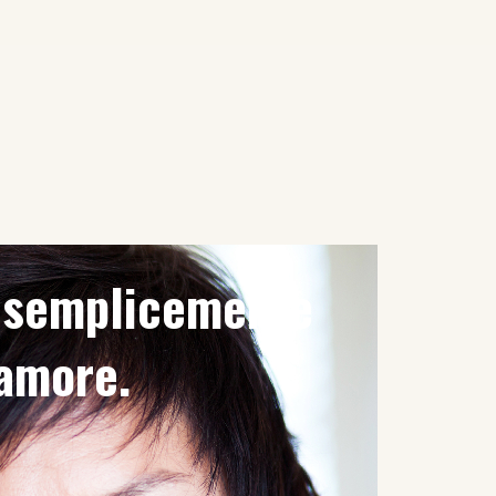
è semplicemente
'amore.