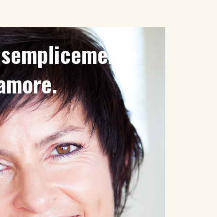
è semplicemente
'amore.