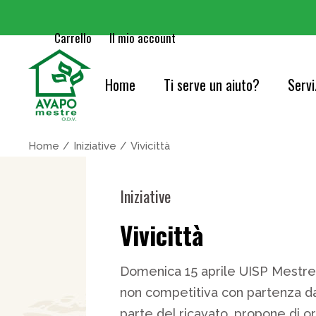
Carrello
Il mio account
Home
Ti serve un aiuto?
Servi
Cure
Home
Iniziative
Vivicittà
Orie
Iniziative
Serv
Vivicittà
Acc
Cons
Domenica 15 aprile UISP Mestre 
non competitiva con partenza d
Info
parte del ricavato, propone di o