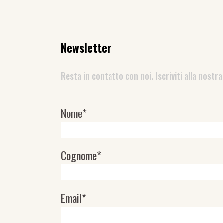
Newsletter
Resta in contatto con noi. Iscriviti alla nostra
Nome*
Newsletter
Cognome*
Email*