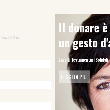
Il donare 
 newsletter.
un gesto d
Lasciti Testamentari Solidali
LEGGI DI PIU'