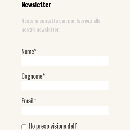
Newsletter
Resta in contatto con noi. Iscriviti alla
nostra newsletter.
Nome*
Newsletter
Cognome*
Email*
Ho preso visione dell’