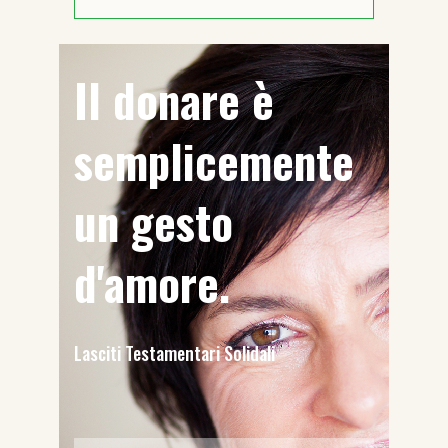
Il donare è
semplicemente
un gesto
d'amore.
Lasciti Testamentari Solidali