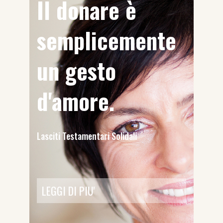
Il donare è
semplicemente
un gesto
d'amore.
Lasciti Testamentari Solidali
LEGGI DI PIU'