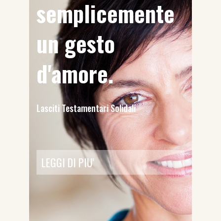
semplicemente
un gesto
d'amore.
Lasciti Testamentari Solidali
LEGGI DI PIU'