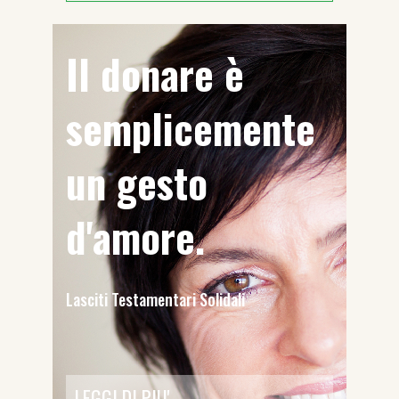
Il donare è
semplicemente
un gesto
d'amore.
Lasciti Testamentari Solidali
LEGGI DI PIU'