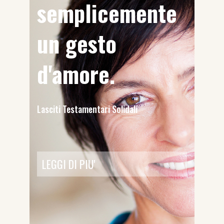
semplicemente
un gesto
d'amore.
Lasciti Testamentari Solidali
LEGGI DI PIU'