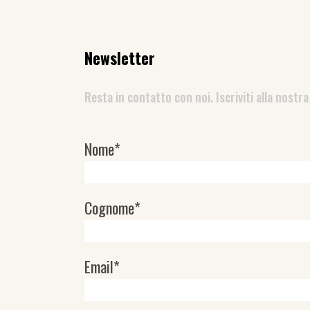
Newsletter
Resta in contatto con noi. Iscriviti alla nostra
Nome*
Newsletter
Cognome*
Email*