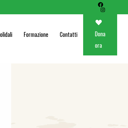
Art&Food Charity – Lotteria Avapo 2026
Corri per AVAPO
Dona
olidali
Formazione
Contatti
Concerti
ora
od Charity – Lotteria Avapo 2026
er AVAPO
ti