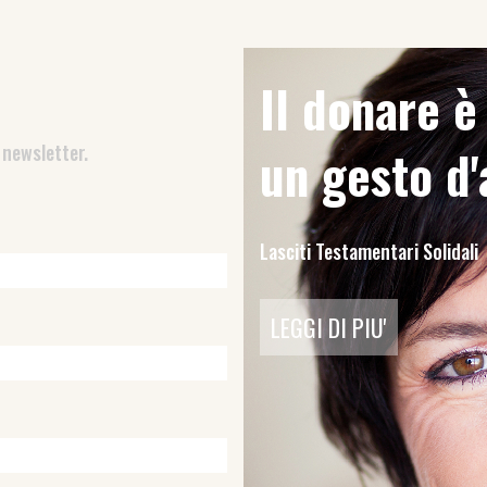
Il donare 
 newsletter.
un gesto d
Lasciti Testamentari Solidali
LEGGI DI PIU'