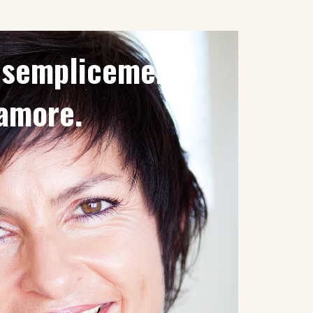
è semplicemente
'amore.