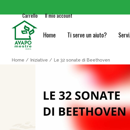
Carrello
Il mio account
Home
Ti serve un aiuto?
Servi
Cure
Home
Iniziative
Le 32 sonate di Beethoven
Orie
Serv
Acc
Cons
Info