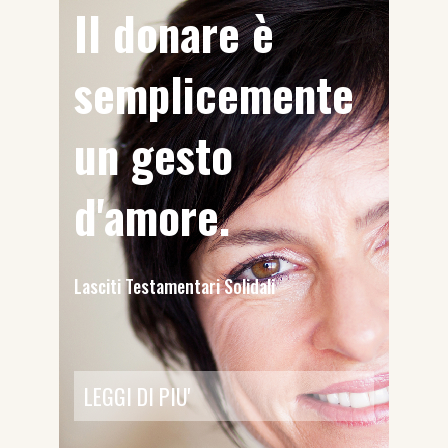
Il donare è
semplicemente
un gesto
d'amore.
Lasciti Testamentari Solidali
LEGGI DI PIU'