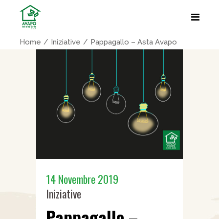
Home
Iniziative
Pappagallo – Asta Avapo
14 Novembre 2019
Iniziative
Pappagallo –