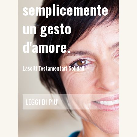
semplicemente
un gesto
d'amore.
Lasciti Testamentari Solidali
LEGGI DI PIU'