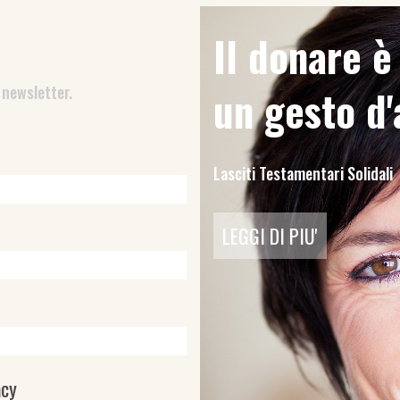
Il donare 
 newsletter.
un gesto d
Lasciti Testamentari Solidali
LEGGI DI PIU'
acy