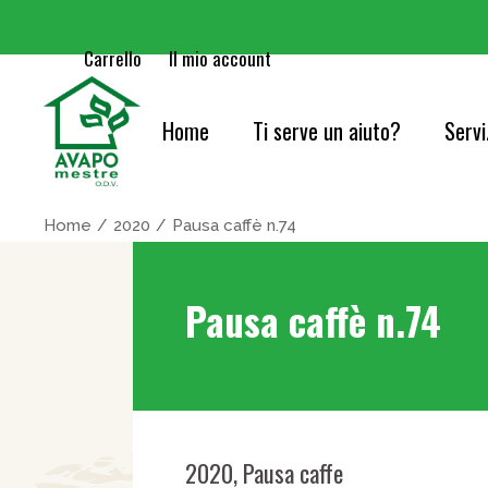
Carrello
Il mio account
Home
Ti serve un aiuto?
Servi
Cure
Home
2020
Pausa caffè n.74
Orie
Pausa caffè n.74
Serv
Acc
Cons
Info
2020
,
Pausa caffe