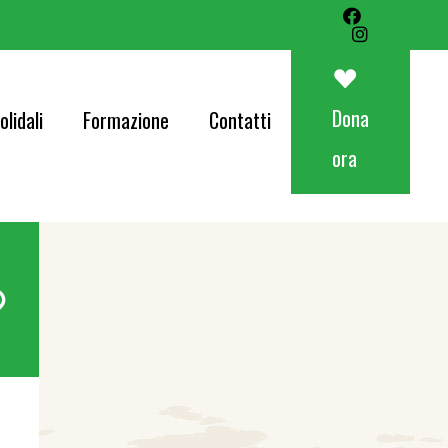
Art&Food Charity – Lotteria Avapo 2026
Corri per AVAPO
Dona
olidali
Formazione
Contatti
Concerti
ora
od Charity – Lotteria Avapo 2026
er AVAPO
ti