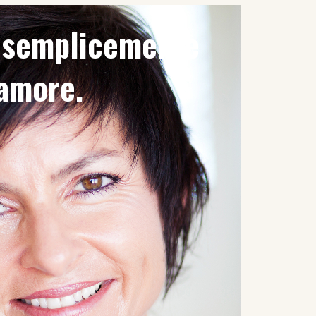
è semplicemente
'amore.