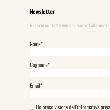
Newsletter
Resta in contatto con noi. Iscriviti alla nostra
Nome*
Newsletter
Cognome*
Email*
Ho preso visione dell’
informativa priv