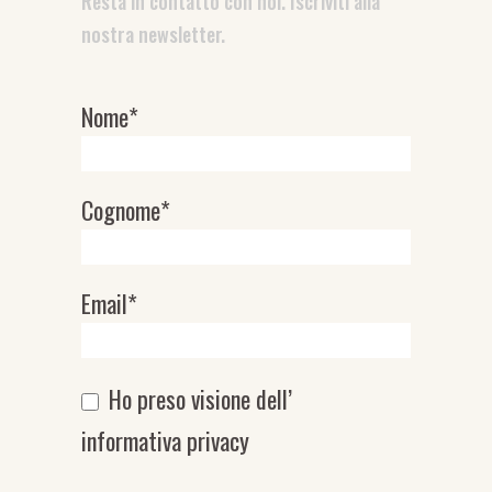
Resta in contatto con noi. Iscriviti alla
nostra newsletter.
Nome*
Newsletter
Cognome*
Email*
Ho preso visione dell’
informativa privacy