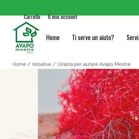
Carrello
Il mio account
Home
Ti serve un aiuto?
Servi
Cure
Home
Iniziative
Un’asta per aiutare Avapo Mestre
Orie
Serv
Acc
Cons
Info