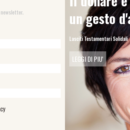
Il donare 
 newsletter.
un gesto d
Lasciti Testamentari Solidali
LEGGI DI PIU'
acy