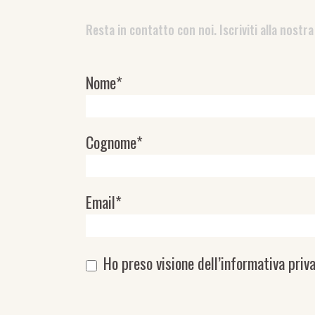
Resta in contatto con noi. Iscriviti alla nostra
Nome*
Newsletter
Cognome*
Email*
Ho preso visione dell’
informativa priv