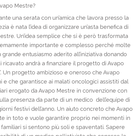
Avapo Mestre?
nte una serata con un’amica che lavora presso la
ia è nata l’idea di organizzare un’asta benefica di
estre. Un’idea semplice che si è però trasformata
tremamente importante e complesso perché molte
on grande entusiasmo aderito all’iniziativa donando
i ricavato andrà a finanziare il progetto di Avapo
ie”. Un progetto ambizioso e oneroso che Avapo
 e che garantisce ai malati oncologici assistiti dal
ciliari erogato da Avapo Mestre in convenzione con
sulla presenza da parte di un medico dell’equipe di
 i giorni festivi dell’anno. Un aiuto concreto che Avapo
in toto e vuole garantire proprio nei momenti in
familiari si sentono più soli e spaventati. Sapere