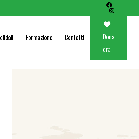
Art&Food Charity – Lotteria Avapo 2026
Corri per AVAPO
Dona
olidali
Formazione
Contatti
Concerti
ora
od Charity – Lotteria Avapo 2026
er AVAPO
ti