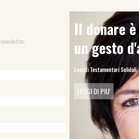
Il donare 
 newsletter.
un gesto d
Lasciti Testamentari Solidali
LEGGI DI PIU'