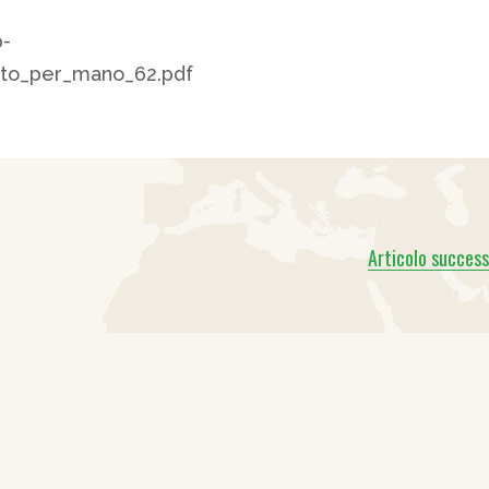
p-
rto_per_mano_62.pdf
Articolo success