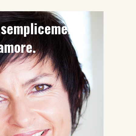
è semplicemente
'amore.