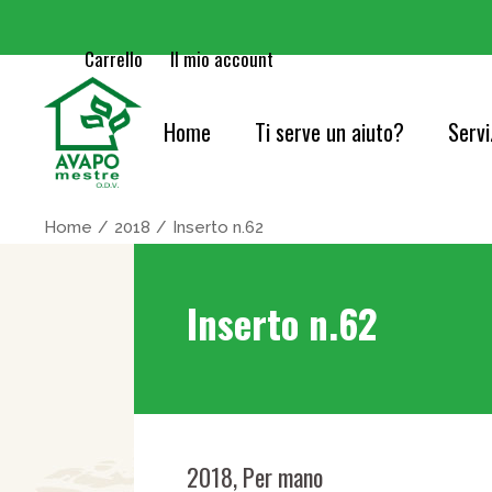
Carrello
Il mio account
Home
Ti serve un aiuto?
Servi
Cure
Home
2018
Inserto n.62
Orie
Inserto n.62
Serv
Acc
Cons
Info
2018
,
Per mano