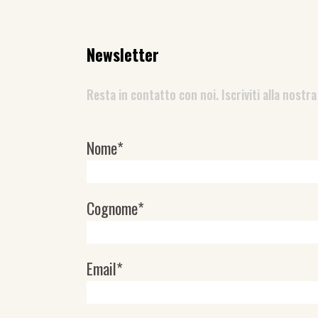
Newsletter
Resta in contatto con noi. Iscriviti alla nostra
Nome*
Newsletter
Cognome*
Email*