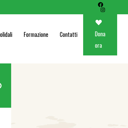
Art&Food Charity – Lotteria Avapo 2026
Corri per AVAPO
Dona
olidali
Formazione
Contatti
Concerti
ora
od Charity – Lotteria Avapo 2026
er AVAPO
ti