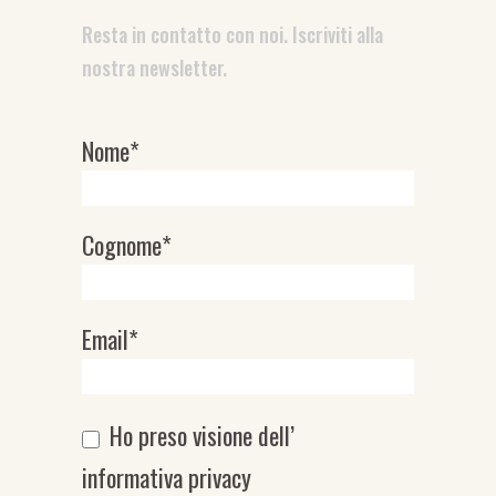
Resta in contatto con noi. Iscriviti alla
nostra newsletter.
Nome*
Newsletter
Cognome*
Email*
Ho preso visione dell’
informativa privacy