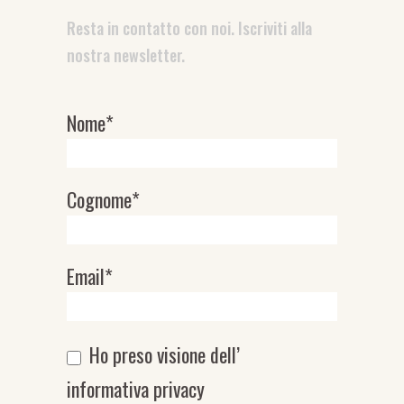
Resta in contatto con noi. Iscriviti alla
nostra newsletter.
Nome*
Newsletter
Cognome*
Email*
Ho preso visione dell’
informativa privacy