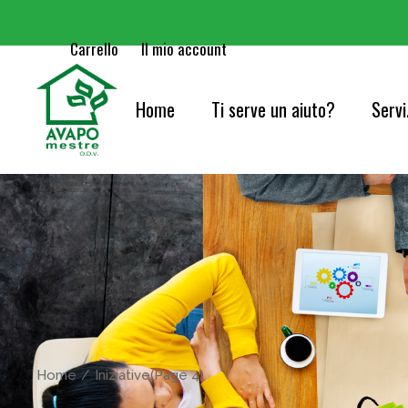
Carrello
Il mio account
Home
Ti serve un aiuto?
Servi
Cure
Orie
Serv
Acc
Cons
Home
Iniziative
(Page 4)
Info