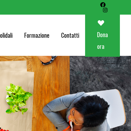
Art&Food Charity – Lotteria Avapo 2026
Corri per AVAPO
Dona
olidali
Formazione
Contatti
Concerti
ora
od Charity – Lotteria Avapo 2026
er AVAPO
ti